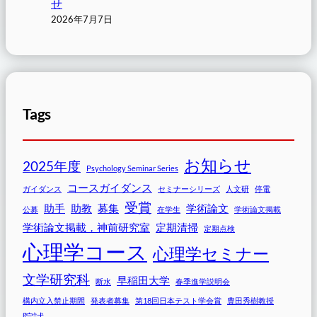
せ
2026年7月7日
Tags
お知らせ
2025年度
Psychology Seminar Series
コースガイダンス
ガイダンス
セミナーシリーズ
人文研
停電
受賞
助手
助教
募集
学術論文
公募
在学生
学術論文掲載
学術論文掲載，神前研究室
定期清掃
定期点検
心理学コース
心理学セミナー
文学研究科
早稲田大学
断水
春季進学説明会
構内立入禁止期間
発表者募集
第18回日本テスト学会賞
豊田秀樹教授
院試