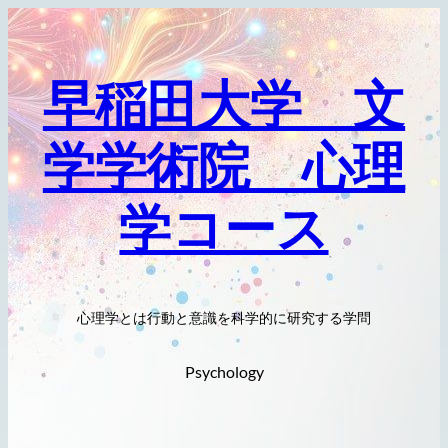
内
容
を
早稲田大学 文
ス
キ
学学術院 心理
ッ
プ
学コース
心理学とは行動と意識を科学的に研究する学問
Psychology