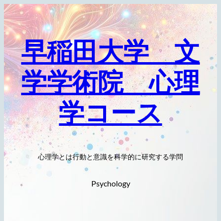
内
容
を
早稲田大学 文
ス
キ
学学術院 心理
ッ
プ
学コース
心理学とは行動と意識を科学的に研究する学問
Psychology