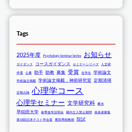
Tags
お知らせ
2025年度
Psychology Seminar Series
コースガイダンス
ガイダンス
セミナーシリーズ
人文研
受賞
助手
助教
募集
学術論文
停電
公募
在学生
学術論文掲載，神前研究室
定期清掃
学術論文掲載
心理学コース
定期点検
心理学セミナー
文学研究科
断水
早稲田大学
春季進学説明会
構内立入禁止期間
発表者募集
院試
第18回日本テスト学会賞
豊田秀樹教授