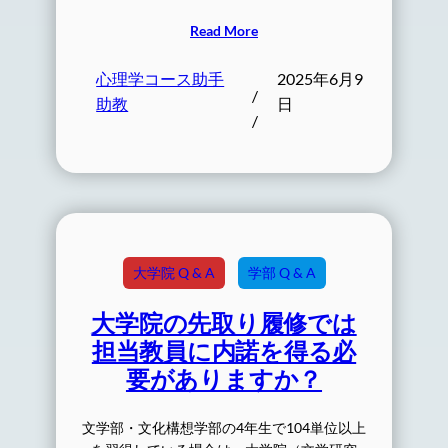
Read More
心理学コース助手
2025年6月9
/
助教
日
/
大学院 Q & A
学部 Q & A
大学院の先取り履修では
担当教員に内諾を得る必
要がありますか？
文学部・文化構想学部の4年生で104単位以上