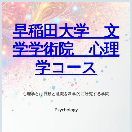
内
容
を
早稲田大学 文
ス
キ
学学術院 心理
ッ
プ
学コース
心理学とは行動と意識を科学的に研究する学問
Psychology