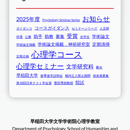
お知らせ
2025年度
Psychology Seminar Series
コースガイダンス
ガイダンス
セミナーシリーズ
人文研
受賞
助手
助教
募集
学術論文
停電
公募
在学生
学術論文掲載，神前研究室
定期清掃
学術論文掲載
心理学コース
定期点検
心理学セミナー
文学研究科
断水
早稲田大学
春季進学説明会
構内立入禁止期間
発表者募集
院試
第18回日本テスト学会賞
豊田秀樹教授
早稲田大学文学学術院心理学教室
Department of Psychology, School of Humanities and