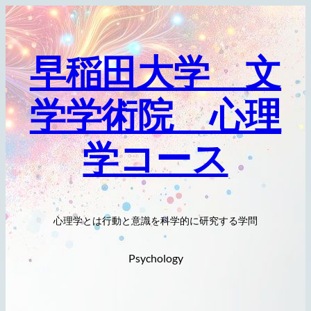
内
容
を
早稲田大学 文
ス
キ
学学術院 心理
ッ
プ
学コース
心理学とは行動と意識を科学的に研究する学問
Psychology