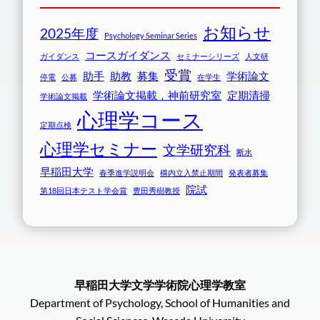
お知らせ
2025年度
Psychology Seminar Series
コースガイダンス
ガイダンス
セミナーシリーズ
人文研
受賞
助手
助教
募集
学術論文
停電
公募
在学生
学術論文掲載，神前研究室
定期清掃
学術論文掲載
心理学コース
定期点検
心理学セミナー
文学研究科
断水
早稲田大学
春季進学説明会
構内立入禁止期間
発表者募集
院試
第18回日本テスト学会賞
豊田秀樹教授
早稲田大学文学学術院心理学教室
Department of Psychology, School of Humanities and